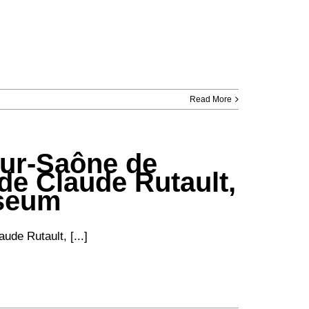
Read More
sur-Saône de
 de Claude Rutault,
useum
de Rutault, [...]