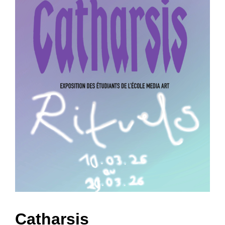
View
Larger
Image
Catharsis