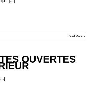
a - [...]
Read More
ORTES OUVERTES
RIEUR
..]