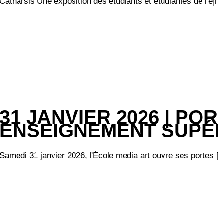
Catharsis Une exposition des étudiants et étudiantes de l'e|m|
31 JANVIER 2026 | P
ENSEIGNEMENT SUPÉ
Samedi 31 janvier 2026, l'École media art ouvre ses portes [.