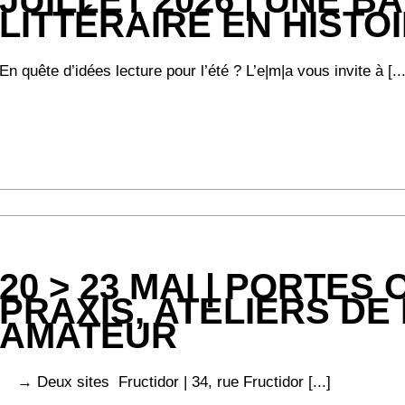
LITTÉRAIRE EN HISTOI
En quête d’idées lecture pour l’été ? L’e|m|a vous invite à [...
20 > 23 MAI | PORTES
PRAXIS, ATELIERS DE
AMATEUR
→ Deux sites Fructidor | 34, rue Fructidor [...]