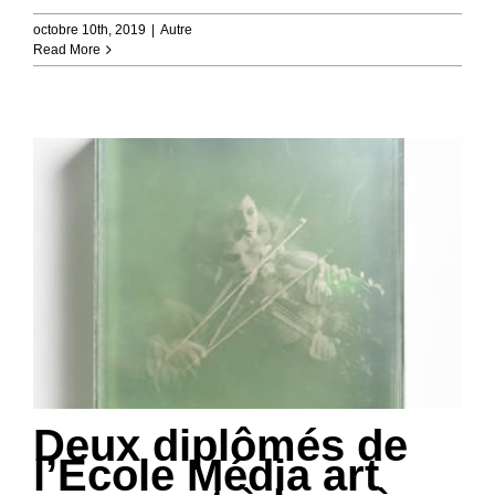
octobre 10th, 2019
|
Autre
Read More
Deux diplômés de
l’Ecole Média art