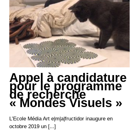
Appel à candidature
pour le programme
de recherche
« Mondes Visuels »
L’Ecole Média Art e|m|a|fructidor inaugure en
octobre 2019 un [...]